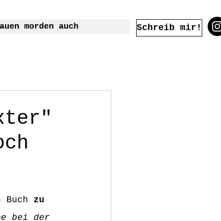
auen morden auch
Schreib mir!
xter"
och
n Buch 
zu 
be bei der 