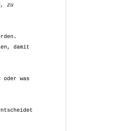
n, zu 
orden. 
nen, damit 
t oder was 
entscheidet 