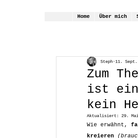
Home
Über mich
Steph
11. Sept.
Zum Th
ist ei
kein H
Aktualisiert:
29. Ma
Wie erwähnt, 
fa
kreieren
(brauc