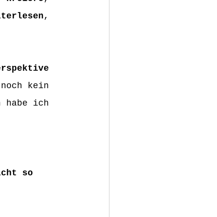
iterlesen
, 
erspektive 
 noch kein 
h habe ich 
icht so 