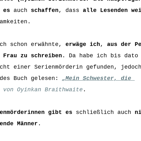
 es
 auch 
schaffen
, dass 
alle Lesenden we
amkeiten.
ch schon erwähnte, 
erwäge ich
, 
aus der P
 Frau zu schreiben
. Da habe ich bis dato
cht einer Serienmörderin gefunden, jedoc
des Buch gelesen:
„Mein Schwester, die 
von 
Oyinkan Braithwaite
. 
enmörderinnen gibt es
 schließlich auch 
n
ende Männer
.