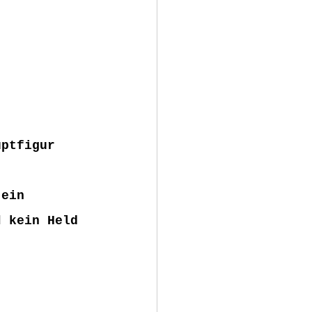
uptfigur 
 
ein 
d 
kein Held