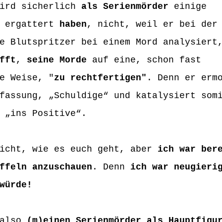
ird sicherlich 
als Serienmörder
 einige 
 
ergattert 
haben
, nicht, weil er bei der
e Blutspritzer bei einem Mord analysiert
fft
, 
seine Morde
 auf eine, schon fast 
e Weise, "
zu rechtfertigen"
. Denn er erm
fassung, „Schuldige“ und katalysiert som
 „ins Positive“. 
icht, wie es euch geht, aber 
ich war ber
ffeln anzuschauen
. Denn 
ich war neugieri
würde!
also 
(m)einen Serienmörder als Hauptfigu