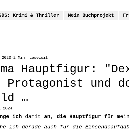
SDS: Krimi & Thriller
Mein Buchprojekt
Fr
 2023
2 Min. Lesezeit
ema Hauptfigur: "De
n Protagonist und d
eld …
i 2024
nge ich
 damit 
an
, 
die Hauptfigur
 für mei
he ich gerade auch für die Einsendeaufga