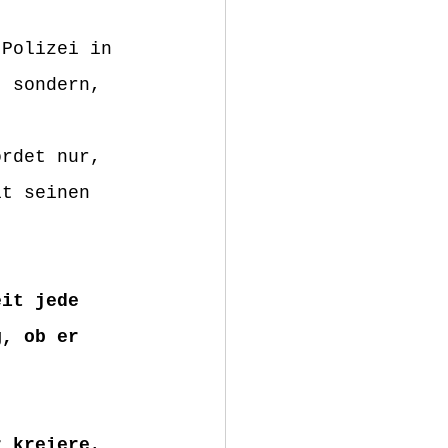
 Polizei in 
, sondern, 
ordet nur, 
it seinen 
eit jede 
g, ob er 
r kreiere
, 